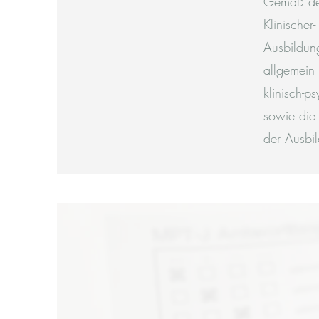
Gemäß dem
Klinische
Ausbildun
allgemein 
klinisch-p
sowie die
der Ausbi