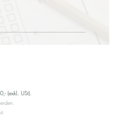
,- (exkl. USt).
werden.
it.