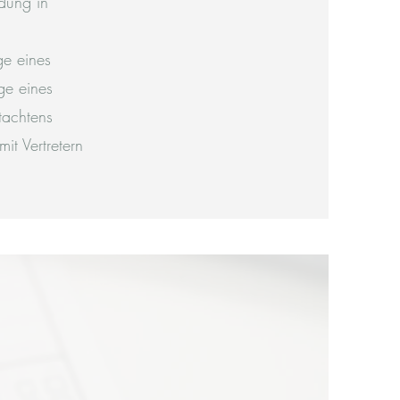
dung in
ge eines
ge eines
tachtens
t Vertretern