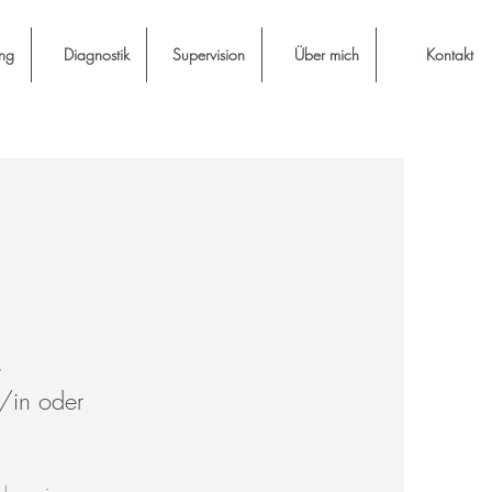
ng
Diagnostik
Supervision
Über mich
Kontakt
e
/in oder